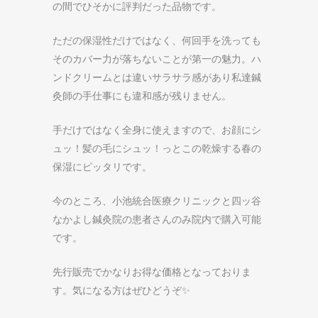
の間でひそかに評判だった品物です。
ただの保湿性だけではなく、何回手を洗っても
そのカバー力が落ちないことが第一の魅力。
ハ
ンドクリームとは違いサラサラ感があり
私達鍼
灸師の手仕事にも違和感が残りません。
手だけではなく全身に使えますので、
お顔にシ
ュッ！髪の毛にシュッ！っと
この乾燥する春の
保湿にピッタリです。
今のところ、小池統合医療クリニックと四ッ谷
なかよし鍼灸院の患者さんのみ院内で購入可能
です。
先行販売でかなりお得な価格となっておりま
す。気になる方はぜひどうぞ✨