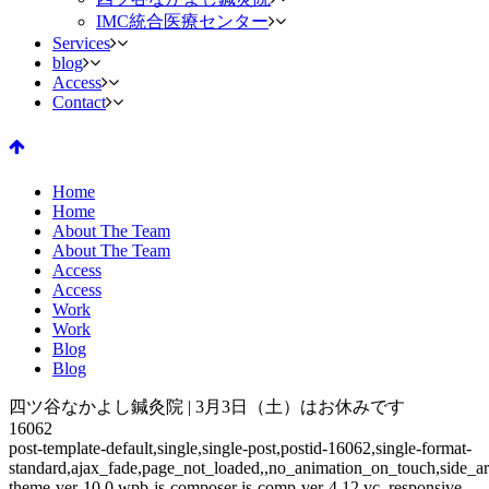
IMC統合医療センター
Services
blog
Access
Contact
Home
Home
About The Team
About The Team
Access
Access
Work
Work
Blog
Blog
四ツ谷なかよし鍼灸院 | 3月3日（土）はお休みです
16062
post-template-default,single,single-post,postid-16062,single-format-
standard,ajax_fade,page_not_loaded,,no_animation_on_touch,side_a
theme-ver-10.0,wpb-js-composer js-comp-ver-4.12,vc_responsive